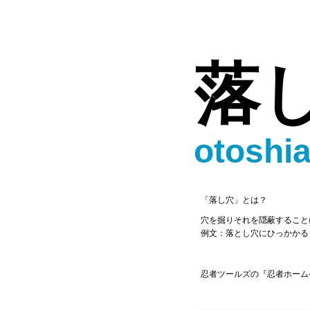
落
otoshi
「落し穴」とは？
穴を掘りそれを隠蔽すること
例文：落とし穴にひっかかる
忍者ツールズの『忍者ホーム